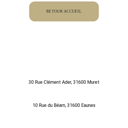
RETOUR ACCUEIL
Muret : 
09 75 56 47 72
30 Rue Clément Ader, 31600 Muret
Eaunes :  
09 78 80 87 01
10 Rue du Béarn, 31600 Eaunes