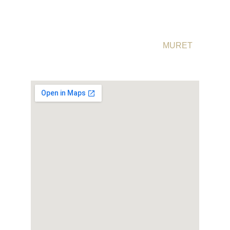
RESTAURANT COMME À LA M : 
MURET
30 Rue Clément Ader, 31600 Muret