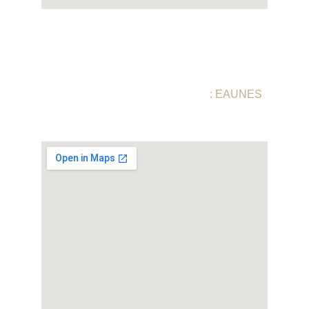
RESTAURANT COMME À LA M
 : EAUNES
10 Rue du Béarn, 31600 Eaunes